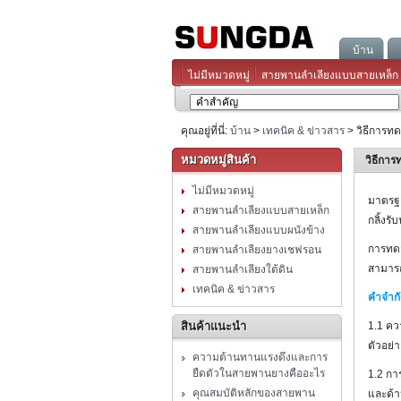
บ้าน
ไม่มีหมวดหมู่
สายพานลำเลียงแบบสายเหล็ก
คุณอยู่ที่นี่:
บ้าน
>
เทคนิค & ข่าวสาร
> วิธีการท
หมวดหมู่สินค้า
วิธีกา
ไม่มีหมวดหมู่
มาตรฐา
สายพานลำเลียงแบบสายเหล็ก
กลิ้งร
สายพานลำเลียงแบบผนังข้าง
การทดส
สายพานลำเลียงยางเชฟรอน
สามารถ
สายพานลำเลียงใต้ดิน
เทคนิค & ข่าวสาร
คำจำก
สินค้าแนะนำ
1.1 คว
ตัวอย
ความต้านทานแรงดึงและการ
ยืดตัวในสายพานยางคืออะไร
1.2 กา
คุณสมบัติหลักของสายพาน
และด้า