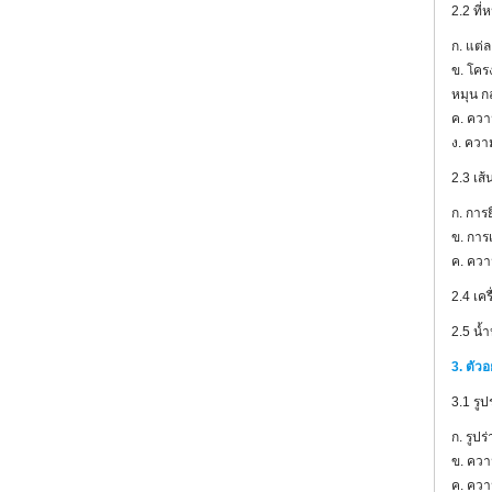
2.2 ที
ก. แต่
ข. โคร
หมุน ก
ค. ควา
ง. ควา
2.3 เส
ก. การ
ข. การ
ค. คว
2.4 เค
2.5 น้
3. ตัว
3.1 รู
ก. รูปร่
ข. คว
ค. คว