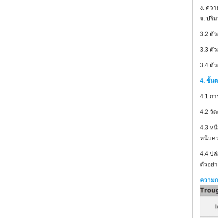
ง. คว
จ. ปริม
3.2 ตั
3.3 ตั
3.4 ตั
4. ขั้
4.1 กา
4.2 วั
4.3 หน
หนีบคว
4.4 ปล
ตัวอย่
ความกว