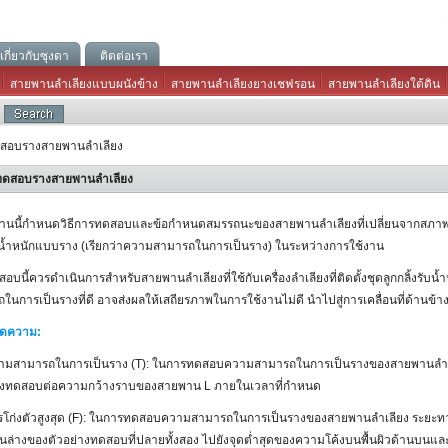
เกี่ยวกับซุงดา
ติดต่อเรา
สายพานลำเลียงแบบผนังข้าง
สายพานลำเลียงยางเชฟรอน
สายพานลำเลียงใต้ดิน
ดสอบรางสายพานลำเลียง
รทดสอบรางสายพานลำเลียง
นนี้กำหนดวิธีการทดสอบและข้อกำหนดสมรรถนะของสายพานลำเลียงที่เปลี่ยนจากสภาพราบไปเ
ับน้ำหนักแบบราง (เรียกว่าความสามารถในการเป็นราง) ในระหว่างการใช้งาน
อบนี้ควรดำเนินการสำหรับสายพานลำเลียงที่ใช้กับเครื่องลำเลียงที่ติดตั้งชุดลูกกลิ้ง
ในการเป็นรางที่ดี อาจส่งผลให้เสถียรภาพในการใช้งานไม่ดี นำไปสู่การเคลื่อนที่ด้านข
ัดความ:
ามสามารถในการเป็นราง (T): ในการทดสอบความสามารถในการเป็นรางของสายพานลำเลียง
่างทดสอบต่อความกว้างราบของสายพาน L ภายในเวลาที่กำหนด
รโก่งตัวสูงสุด (F): ในการทดสอบความสามารถในการเป็นรางของสายพานลำเลียง ระยะทางแ
นล่างของตัวอย่างทดสอบที่ปลายทั้งสอง ไปยังจุดต่ำสุดของความโค้งบนพื้นผิวด้านบนและด้า