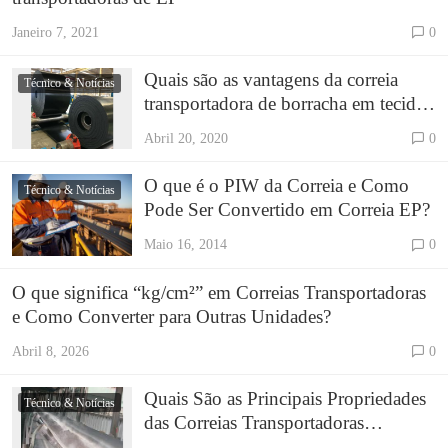
Janeiro 7, 2021
0
Quais são as vantagens da correia
Técnico & Notícias
transportadora de borracha em tecido
de poliéster (EP) – SUNGDA
Abril 20, 2020
0
Conveyor Belt?
O que é o PIW da Correia e Como
Técnico & Notícias
Pode Ser Convertido em Correia EP?
Maio 16, 2014
0
O que significa “kg/cm²” em Correias Transportadoras
e Como Converter para Outras Unidades?
Abril 8, 2026
0
Quais São as Principais Propriedades
Técnico & Notícias
das Correias Transportadoras
Resistentes ao Calor T1, T2, T3, T4?