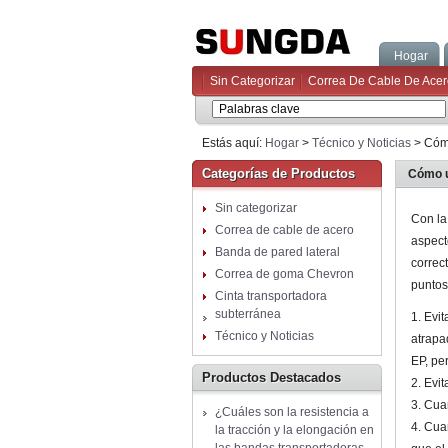
Hogar
Sin Categorizar
Correa De Cable De Acer
Estás aquí:
Hogar
>
Técnico y Noticias
> Cómo
Categorías de Productos
Cómo u
Sin categorizar
Con la
Correa de cable de acero
aspecto
Banda de pared lateral
correc
Correa de goma Chevron
puntos
Cinta transportadora
subterránea
1. Evi
Técnico y Noticias
atrapa
EP, pe
Productos Destacados
2. Evi
3. Cua
¿Cuáles son la resistencia a
4. Cua
la tracción y la elongación en