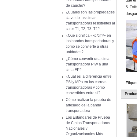
las bandas transportadoras
que el
de caucho?
5. Evi
¿Cuáles son las propiedades
desgar
clave de las cintas
transportadoras resistentes al
calor T1, T2, T3, T4?
¿Qué significa «kg/cm²» en
las bandas transportadoras y
cómo se convierte a otras
unidades?
¿Cómo convertir una cinta
transportadora PIW a una
cinta EP?
¿Cuál es la diferencia entre
PSI y MPa en las correas
Etique
transportadoras y cómo
convertirlos entre sí?
Produc
Cómo realizar la prueba de
artesado de la banda
transportadora
Los Estándares de Prueba
de Cintas Transportadoras
Nacionales y
Organizacionales Más