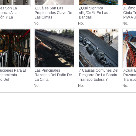
es Son La
¿Cuáles Son Las
¿Qué Significa
¿Cómo 
tencia A La
Propiedades Clave De
«kg/cm²» En Las
Cinta T
ión Y La
Las Cintas
Bandas
PIW A 
ación En Las
Transportadoras
Transportadoras Y
No.
No.
No.
as
Resistentes Al Calor T1,
Cómo Se Convierte A
portadoras De
T2, T3, T4?
Otras Unidades?
ho?
uciones Para El
Las Principales
7 Causas Comunes Del
¿Cuál E
onamiento
Razones Del Daño De
Desgarro De La Banda
Razona
o Del
La Cinta
Transportadora Y
Transp
portador De
Transportadora EP
¿Cuáles Son Las
No.
No.
No.
a.
Medidas Preventivas?