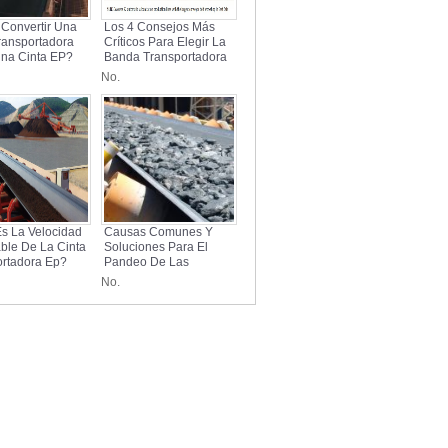
Convertir Una
Los 4 Consejos Más
ransportadora
Críticos Para Elegir La
Una Cinta EP?
Banda Transportadora
De Goma Correcta
No.
s La Velocidad
Causas Comunes Y
ble De La Cinta
Soluciones Para El
ortadora Ep?
Pandeo De Las
Correas
No.
Transportadoras EP