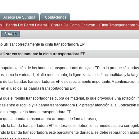
Acerca De Sungda
Contáctenos
o
Banda De Pared Lateral
Correa De Goma Chevron
Cinta Transportadora 
 utilizar correctamente la cinta transportadora EP
tilizar correctamente la cinta transportadora EP
 popularización de las bandas transportadoras de tejido EP en la producción industr
s como la variedad, el alto rendimiento, la ligereza, la multifuncionalidad y la larga
to de las bandas transportadoras EP es especialmente importante. A continuación, 
 en el uso de las bandas transportadoras EP:
tar que el rodillo transportador se cubra de material, lo que provoque una rotación 
das entre el rodillo y la banda transportadora EP, prestar atención a la lubricación
ro no engrasar la banda transportadora EP;
tar que la banda transportadora arranque de forma brusca;
ndo la banda transportadora EP se desvíe, se deben tomar medidas para corregirl
ndo la banda transportadora esté parcialmente dañada, se debe reparar con algodó