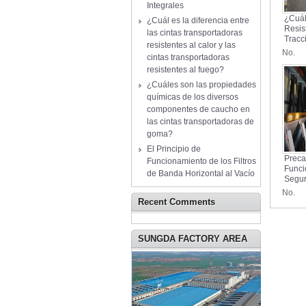
Integrales
¿Cuál
¿Cuál es la diferencia entre
Resis
las cintas transportadoras
Tracc
resistentes al calor y las
Elong
No.
cintas transportadoras
Band
resistentes al fuego?
Trans
Cauc
¿Cuáles son las propiedades
químicas de los diversos
componentes de caucho en
las cintas transportadoras de
goma?
El Principio de
Preca
Funcionamiento de los Filtros
Funci
de Banda Horizontal al Vacío
Segur
Trans
No.
Band
Recent Comments
SUNGDA FACTORY AREA