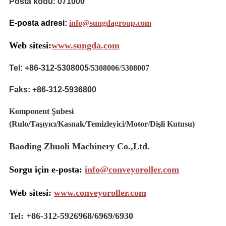
Posta kodu: 071000
E-posta adresi:
info@sungdagroup.com
Web sitesi:
www.sungda.com
Tel: +86-312-5308005
/
5308006
/
5308007
Faks: +86-312-5936800
Komponent Şubesi
(Rulo/Taşıyıcı/Kasnak/Temizleyici/Motor/Dişli Kutusu)
Baoding Zhuoli Machinery Co.,Ltd.
Sorgu için e-posta:
info@conveyoroller.com
Web sitesi:
www.conveyoroller.com
Tel: +86-312-5926968/6969/6930