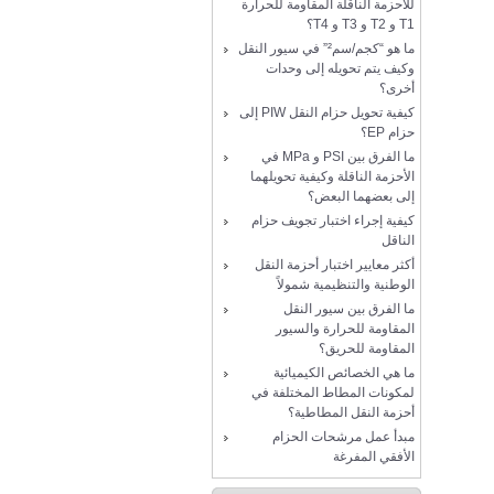
للأحزمة الناقلة المقاومة للحرارة
T1 و T2 و T3 و T4؟
ما هو “كجم/سم²” في سيور النقل
وكيف يتم تحويله إلى وحدات
أخرى؟
كيفية تحويل حزام النقل PIW إلى
حزام EP؟
ما الفرق بين PSI و MPa في
الأحزمة الناقلة وكيفية تحويلهما
إلى بعضهما البعض؟
كيفية إجراء اختبار تجويف حزام
الناقل
أكثر معايير اختبار أحزمة النقل
الوطنية والتنظيمية شمولاً
ما الفرق بين سيور النقل
المقاومة للحرارة والسيور
المقاومة للحريق؟
ما هي الخصائص الكيميائية
لمكونات المطاط المختلفة في
أحزمة النقل المطاطية؟
مبدأ عمل مرشحات الحزام
الأفقي المفرغة